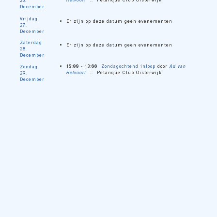
Helvoort
:: Petanque Club Oisterwijk
26.
December
Vrijdag
Er zijn op deze datum geen evenementen
27.
December
Zaterdag
Er zijn op deze datum geen evenementen
28.
December
10:00 - 13:00
Zondagochtend inloop
door
Ad van
Zondag
Helvoort
:: Petanque Club Oisterwijk
29.
December