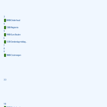
3
09:00 Onderhoud
4
13:00 Regiomix
5
19:00 Euro Boulen
6
13:30 Donderdagmiddag ...
7
8
9
10:00 Clubmorgen
33
10