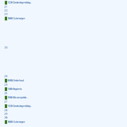
13:30 Donderdagmiddag ...
21
22
23
10:00 Clubmorgen
35
24
09:00 Onderhoud
25
13:00 Regiomix
26
19:00 Mix competitie ...
27
13:30 Donderdagmiddag ...
28
29
30
10:00 Clubmorgen