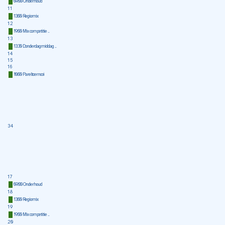
09:00 Onderhoud
11
13:00 Regiomix
12
19:00 Mix competitie ...
13
13:30 Donderdagmiddag ...
14
15
16
10:00 Pareltoernooi
34
17
09:00 Onderhoud
18
13:00 Regiomix
19
19:00 Mix competitie ...
20