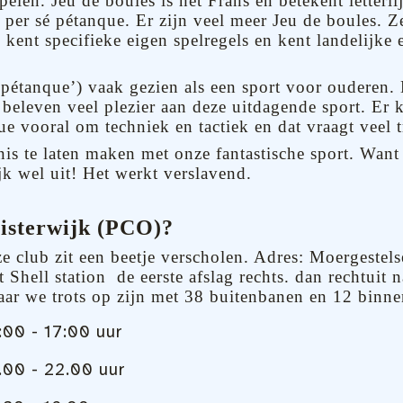
elen. Jeu de boules is het Frans en betekent letterli
t per sé pétanque. Er zijn veel meer Jeu de boules. Z
kent specifieke eigen spelregels en kent landelijke 
pétanque’) vaak gezien als een sport voor ouderen. 
beleven veel plezier aan deze uitdagende sport. Er 
ue vooral om techniek en tactiek en dat vraagt veel t
s te laten maken met onze fantastische sport. Want e
jk wel uit! Het werkt verslavend.
isterwijk (PCO)?
e club zit een beetje verscholen. Adres: Moergeste
 Shell station de eerste afslag rechts. dan rechtuit
aar we trots op zijn met 38 buitenbanen en 12 binn
:00 - 17:00 uur
.00 - 22.00 uur