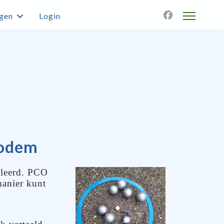
agen
Login
bodem
geleerd. PCO
manier kunt