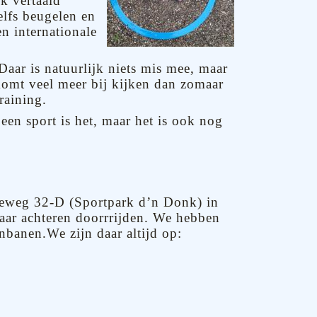
jk vertaald
elfs beugelen en
en internationale
Daar is natuurlijk niets mis mee, maar
komt veel meer bij kijken dan zomaar
raining.
en sport is het, maar het is ook nog
lseweg 32-D (Sportpark d’n Donk) in
 naar achteren doorrrijden. We hebben
enbanen.
We zijn daar altijd op: