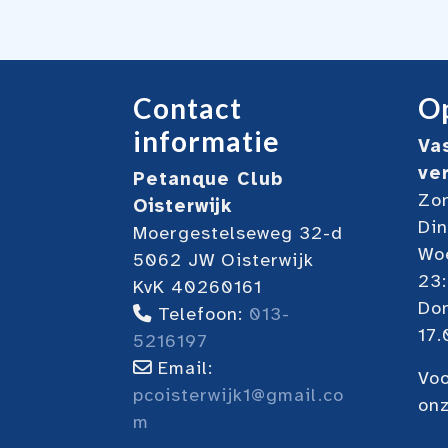
Contact
Op
informatie
Va
ve
Petanque Club
Zon
Oisterwijk
Din
Moergestelseweg 32-d
Woe
5062 JW Oisterwijk
23
KvK 40260161
Do
Telefoon:
013-
17.
5216197
Email:
Voo
pcoisterwijk1@gmail.co
on
m