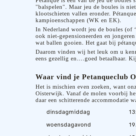
Pétanque is een van de jeu de boules sp
"balspelen". Maar jeu de boules is nie
klootschieten vallen eronder. Pétanque 
kampioenschappen (WK en EK).
In Nederland wordt jeu de boules (of ‘
ook niet-gepensioneerden en jongeren 
wat ballen gooien. Het gaat bij pétanq
Daarom vinden wij het leuk om u kenni
eens gezellig en….goed betaalbaar. Ki
Waar vind je Petanqueclub O
Het is mischien even zoeken, want onz
Oisterwijk. Vanaf de molen voorbij het
daar een schitterende accommodatie w
dinsdagmiddag
13
woensdagavond
19