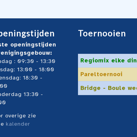
eningstijden
Toernooien
ste openingstijden
renigingsgebouw:
Regiomix elke din
dag : 09:30 - 13:30
sdag: 13:00 - 18:00
Pareltoernooi
nsdag: 18:30 -
:00
Bridge - Boule we
nderdag 13:30 -
00
r overige zie
ze
kalender