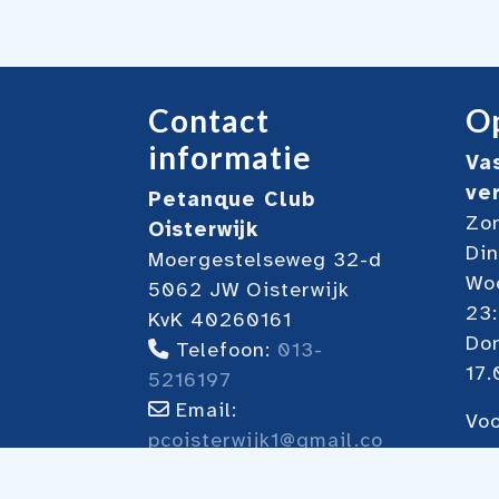
Contact
Op
informatie
Va
ve
Petanque Club
Zon
Oisterwijk
Din
Moergestelseweg 32-d
Woe
5062 JW Oisterwijk
23
KvK 40260161
Do
Telefoon:
013-
17.
5216197
Email:
Voo
pcoisterwijk1@gmail.co
on
m