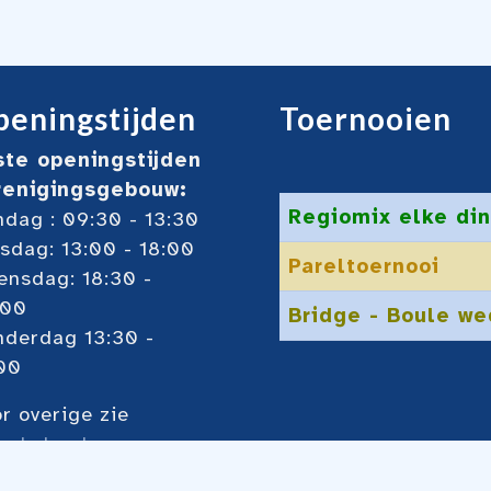
eningstijden
Toernooien
ste openingstijden
renigingsgebouw:
Regiomix elke din
dag : 09:30 - 13:30
sdag: 13:00 - 18:00
Pareltoernooi
nsdag: 18:30 -
:00
Bridge - Boule we
nderdag 13:30 -
00
r overige zie
ze
kalender