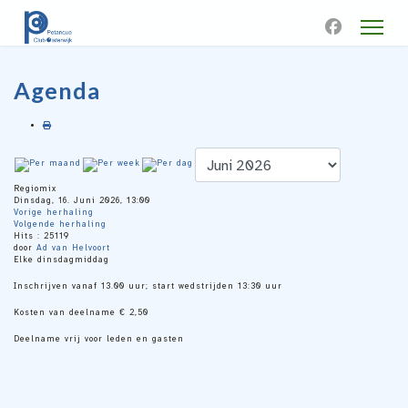
Agenda
Regiomix
Dinsdag, 16. Juni 2026, 13:00
Vorige herhaling
Volgende herhaling
Hits
: 25119
door
Ad van Helvoort
Elke dinsdagmiddag
Inschrijven vanaf 13.00 uur; start wedstrijden 13:30 uur
Kosten van deelname € 2,50
Deelname vrij voor leden en gasten