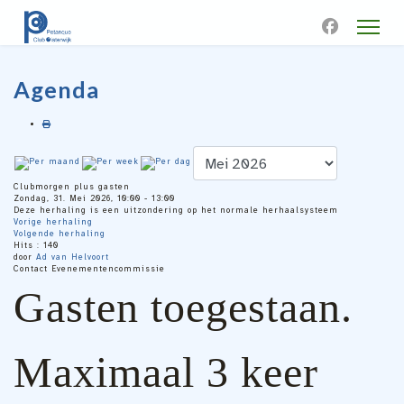
Agenda
Clubmorgen plus gasten
Zondag, 31. Mei 2026, 10:00 - 13:00
Deze herhaling is een uitzondering op het normale herhaalsysteem
Vorige herhaling
Volgende herhaling
Hits
: 140
door
Ad van Helvoort
Contact
Evenementencommissie
Gasten toegestaan.
Maximaal 3 keer