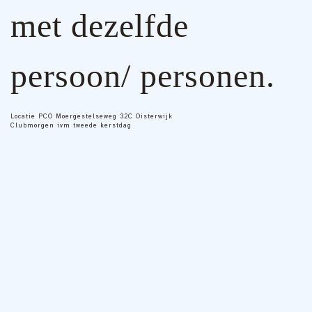
met dezelfde
persoon/ personen.
Locatie
PCO Moergestelseweg 32C Oisterwijk
Clubmorgen ivm tweede kerstdag