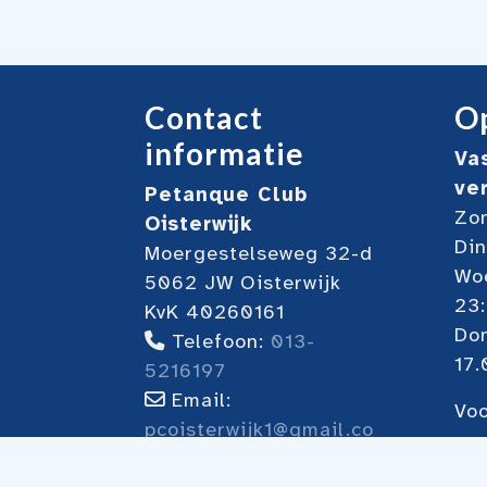
Contact
Op
informatie
Va
ve
Petanque Club
Zon
Oisterwijk
Din
Moergestelseweg 32-d
Woe
5062 JW Oisterwijk
23
KvK 40260161
Do
Telefoon:
013-
17.
5216197
Email:
Voo
pcoisterwijk1@gmail.co
on
m