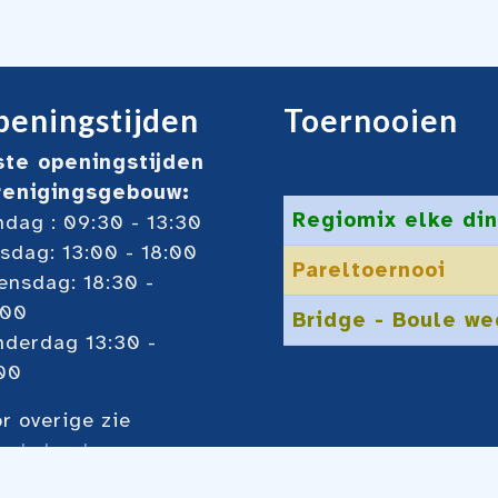
eningstijden
Toernooien
ste openingstijden
renigingsgebouw:
Regiomix elke din
dag : 09:30 - 13:30
sdag: 13:00 - 18:00
Pareltoernooi
nsdag: 18:30 -
:00
Bridge - Boule we
nderdag 13:30 -
00
r overige zie
ze
kalender