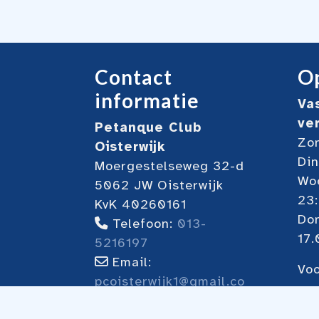
Contact
Op
informatie
Va
ve
Petanque Club
Zon
Oisterwijk
Din
Moergestelseweg 32-d
Woe
5062 JW Oisterwijk
23
KvK 40260161
Do
Telefoon:
013-
17.
5216197
Email:
Voo
pcoisterwijk1@gmail.co
on
m