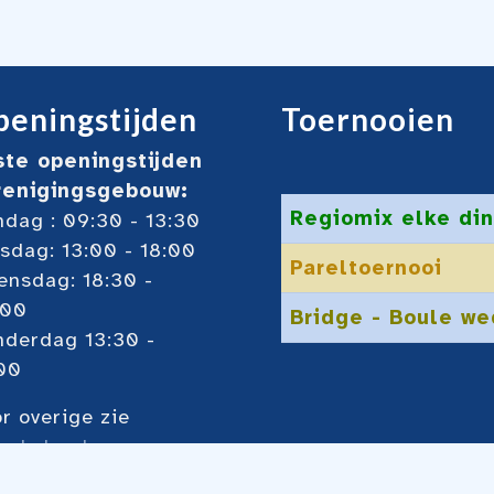
eningstijden
Toernooien
ste openingstijden
renigingsgebouw:
Regiomix elke din
dag : 09:30 - 13:30
sdag: 13:00 - 18:00
Pareltoernooi
nsdag: 18:30 -
:00
Bridge - Boule we
nderdag 13:30 -
00
r overige zie
ze
kalender